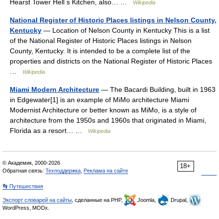
Hearst Tower Hell s Kitchen, also… …
Wikipedia
National Register of Historic Places listings in Nelson County,
Kentucky
— Location of Nelson County in Kentucky This is a list
of the National Register of Historic Places listings in Nelson
County, Kentucky. It is intended to be a complete list of the
properties and districts on the National Register of Historic Places
…
Wikipedia
Miami Modern Architecture
— The Bacardi Building, built in 1963
in Edgewater[1] is an example of MiMo architecture Miami
Modernist Architecture or better known as MiMo, is a style of
architecture from the 1950s and 1960s that originated in Miami,
Florida as a resort… …
Wikipedia
© Академик, 2000-2026
18+
Обратная связь:
Техподдержка
,
Реклама на сайте
👣 Путешествия
Экспорт словарей на сайты
, сделанные на PHP,
Joomla,
Drupal,
WordPress, MODx.