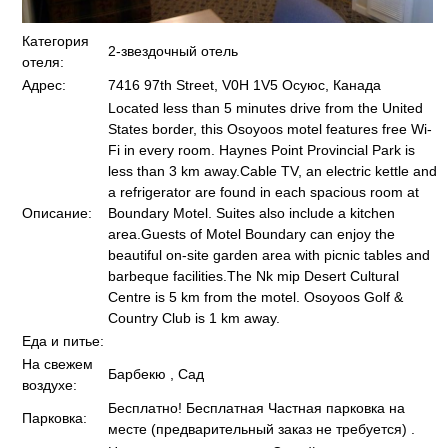
Категория
2-звездочный отель
отеля:
Адрес:
7416 97th Street, V0H 1V5 Осуюс, Канада
Located less than 5 minutes drive from the United
States border, this Osoyoos motel features free Wi-
Fi in every room. Haynes Point Provincial Park is
less than 3 km away.Cable TV, an electric kettle and
a refrigerator are found in each spacious room at
Описание:
Boundary Motel. Suites also include a kitchen
area.Guests of Motel Boundary can enjoy the
beautiful on-site garden area with picnic tables and
barbeque facilities.The Nk mip Desert Cultural
Centre is 5 km from the motel. Osoyoos Golf &
Country Club is 1 km away.
Еда и питье:
На свежем
Барбекю , Сад
воздухе:
Бесплатно! Бесплатная Частная парковка на
Парковка:
месте (предварительный заказ не требуется) .